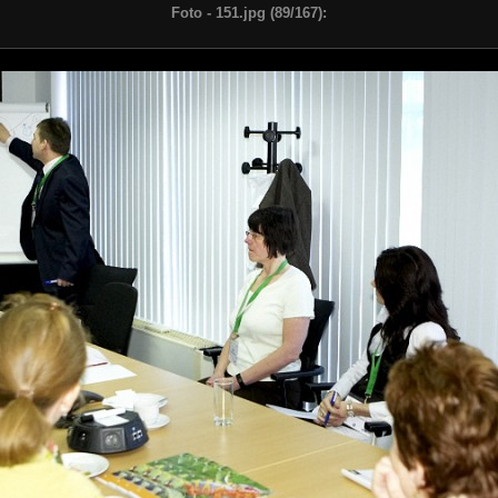
Foto - 151.jpg (89/167):