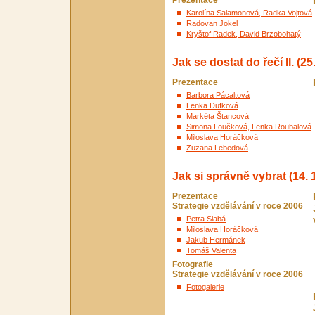
Prezentace
Karolína Salamonová, Radka Vojtová
Radovan Jokel
Kryštof Radek, David Brzobohatý
Jak se dostat do řečí II. (25
Prezentace
Barbora Pácaltová
Lenka Dufková
Markéta Štancová
Simona Loučková, Lenka Roubalová
Miloslava Horáčková
Zuzana Lebedová
Jak si správně vybrat (14. 1
Prezentace
Strategie vzdělávání v roce 2006
Petra Slabá
Miloslava Horáčková
Jakub Hermánek
Tomáš Valenta
Fotografie
Strategie vzdělávání v roce 2006
Fotogalerie