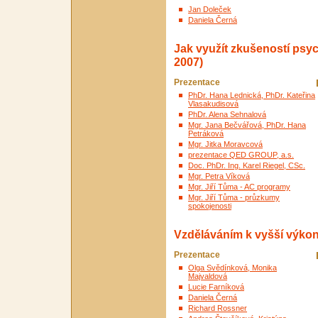
Jan Doleček
Daniela Černá
Jak využít zkušeností psyc
2007)
Prezentace
PhDr. Hana Lednická, PhDr. Kateřina
Vlasakudisová
PhDr. Alena Sehnalová
Mgr. Jana Bečvářová, PhDr. Hana
Petráková
Mgr. Jitka Moravcová
prezentace QED GROUP, a.s.
Doc. PhDr. Ing. Karel Riegel, CSc.
Mgr. Petra Víková
Mgr. Jiří Tůma - AC programy
Mgr. Jiří Tůma - průzkumy
spokojenosti
Vzděláváním k vyšší výkonn
Prezentace
Olga Svědínková, Monika
Majvaldová
Lucie Farníková
Daniela Černá
Richard Rossner