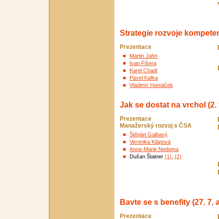
Strategie rozvoje kompetenc
Prezentace
Martin Jahn
Ivan Fišera
Karel Chadt
Pavel Kafka
Vladimír Hamáček
Jak se dostat na vrchol (2. 
Prezentace
Manažerský rozvoj s ČSA
Štěpán Galbavý
Veronika Klápová
Anne-Marie Nedoma
Dušan Štainer
(1)
,
(2)
Bavte se s benefity (27. 7. a
Prezentace