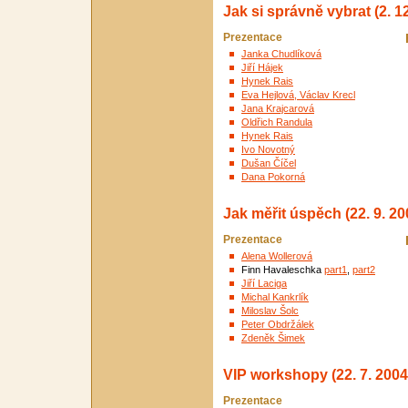
Jak si správně vybrat (2. 1
Prezentace
Janka Chudlíková
Jiří Hájek
Hynek Rais
Eva Hejlová, Václav Krecl
Jana Krajcarová
Oldřich Randula
Hynek Rais
Ivo Novotný
Dušan Číčel
Dana Pokorná
Jak měřit úspěch (22. 9. 20
Prezentace
Alena Wollerová
Finn Havaleschka
part1
,
part2
Jiří Laciga
Michal Kankrlík
Miloslav Šolc
Peter Obdržálek
Zdeněk Šimek
VIP workshopy (22. 7. 2004
Prezentace