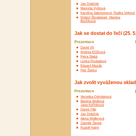
Jan Doleček
Markéta Vylítová
Karolína Salomonová, Radka Vojtová
Robert Škrabánek, Martina
Buršíková
Jak se dostat do řečí (25. 5
Prezentace
David Vít
Andrea Křížková
Petra Slabá
Lenka Roubalová
Eduard Mazák
Petr Špirko
Jak zvolit vyváženou skladb
Prezentace
Veronika Odrobinová
Martina Wolfová
Jana Kořínková
Darek Filip
Jan Doleček
Alena Wollerová
Zdeněk Šimek
Rudolf Hajný