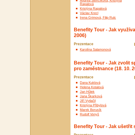
Andrea Števčíková, Kristýna
Rapalová
Kristýna Rapalová
Václav Krecl
Irena Grimová, Filip Rulc
Benefity Tour - Jak využíva
2006)
Prezentace
Karolína Salamonová
Benefity Tour - Jak zvolit 
pro zaměstnance (18. 10. 2
Prezentace
Dana Kuklová
Helena Kotalová
Jan Hůlek
Jana Škarková
Jiří Vytlačil
Kristýna Přibylová
Marek Borusík
Rudolf Vonyš
Benefity Tour - Jak ušetřit 