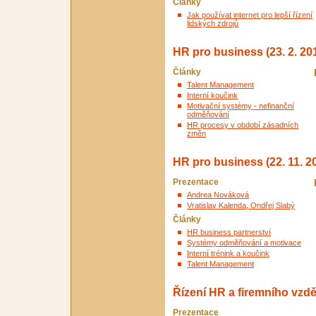
Články
Jak používat internet pro lepší řízení
lidských zdrojů
HR pro business (23. 2. 20
Články
Talent Management
Interní koučink
Motivační systémy - nefinanční
odměňování
HR procesy v období zásadních
změn
HR pro business (22. 11. 2
Prezentace
Andrea Nováková
Vratislav Kalenda, Ondřej Slabý
Články
HR business partnerství
Systémy odměňování a motivace
Interní trénink a koučink
Talent Management
Řízení HR a firemního vzdě
Prezentace