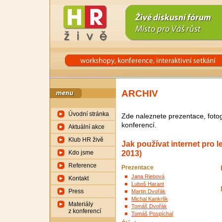
ARCHIV
Úvodní stránka
Zde naleznete prezentace, fotog
konferencí.
Aktuální akce
Klub HR živě
Jak používat internet pro le
2013)
Kdo jsme
Reference
Prezentace
Jana Riebová
Kontakt
Luboš Harant
Press
Martin Dvořák
Michal Kankrlík
Materiály
Tomáš Dvořák
z konferencí
Tomáš Pospíchal