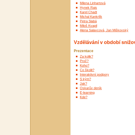
Milena Linhartová
Hynek Rais
Karel Chadt
Michal Kankrlík
Petra Slabá
Miloš Kvapil
Alena Salavcová, Jan Miškovský
Vzdělávání v období snižov
Prezentace
Za kolik?
Proč?
Koho?
Co školit?
Interaktivní podpory
S kým?
Jak?
Oskarův deník
E-learning
Kde?